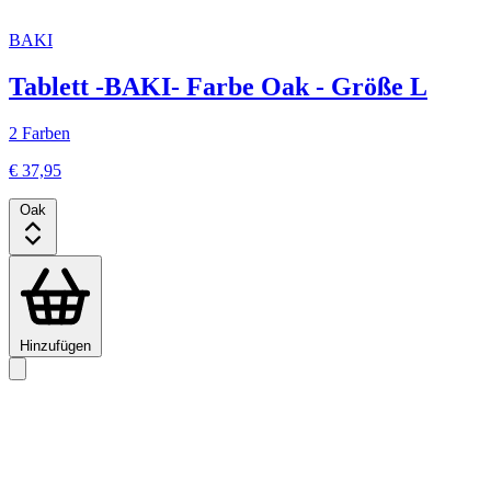
BAKI
Tablett -BAKI- Farbe Oak - Größe L
2 Farben
€ 37,95
Oak
Hinzufügen