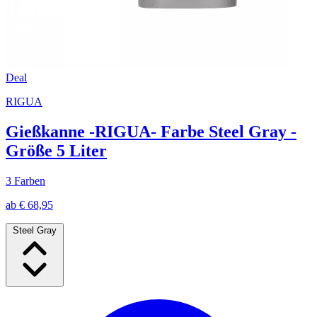
Deal
RIGUA
Gießkanne -RIGUA- Farbe Steel Gray -
Größe 5 Liter
3 Farben
ab € 68,95
Steel Gray