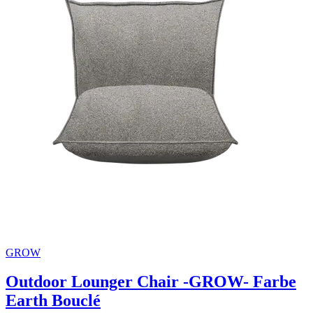
GROW
Outdoor Lounger Chair -GROW- Farbe
Earth Bouclé