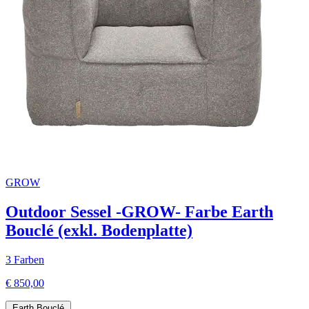
GROW
Outdoor Sessel -GROW- Farbe Earth
Bouclé (exkl. Bodenplatte)
3 Farben
€ 850,00
Earth Bouclé