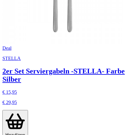
Deal
STELLA
2er Set Serviergabeln -STELLA- Farbe
Silber
€ 15,95
€ 29,95
Hinzufügen