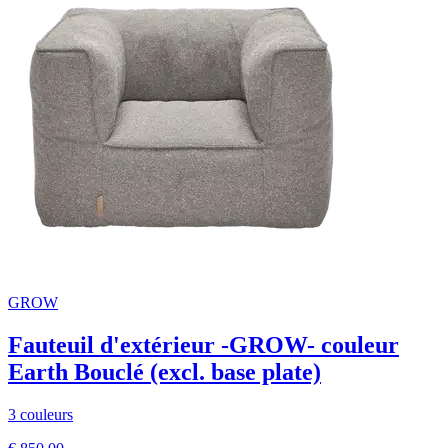
GROW
Fauteuil d'extérieur -GROW- couleur
Earth Bouclé (excl. base plate)
3 couleurs