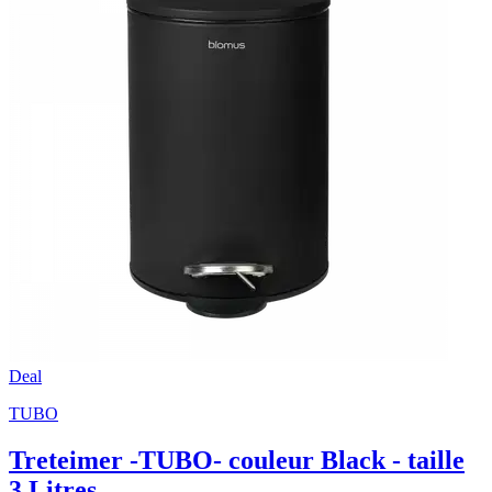
Deal
TUBO
Treteimer -TUBO- couleur Black - taille
3 Litres