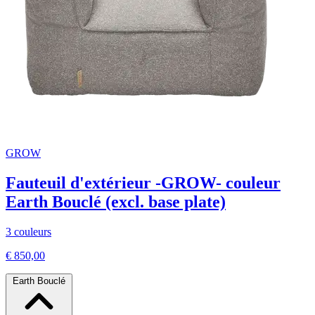
GROW
Fauteuil d'extérieur -GROW- couleur
Earth Bouclé (excl. base plate)
3 couleurs
€ 850,00
Earth Bouclé