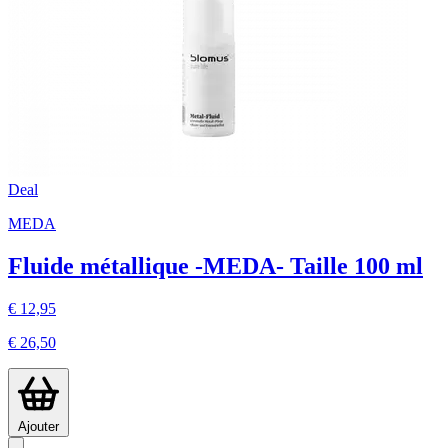
Deal
MEDA
Fluide métallique -MEDA- Taille 100 ml
€ 12,95
€ 26,50
Ajouter