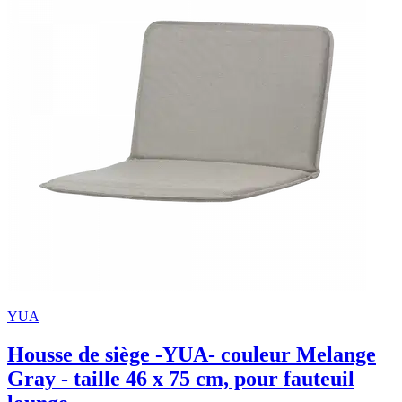
YUA
Housse de siège -YUA- couleur Melange
Gray - taille 46 x 75 cm, pour fauteuil