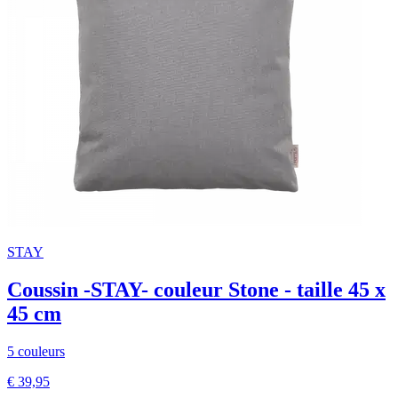
STAY
Coussin -STAY- couleur Stone - taille 45 x
45 cm
5 couleurs
€ 39,95