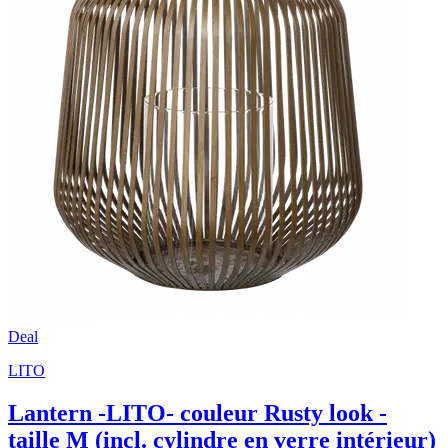
Deal
LITO
Lantern -LITO- couleur Rusty look -
taille M (incl. cylindre en verre intérieur)