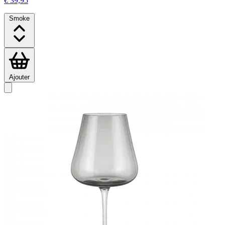
€ 39,95
Smoke
Ajouter