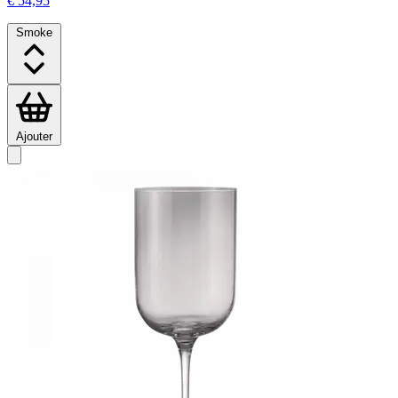
€ 54,95
Smoke
Ajouter