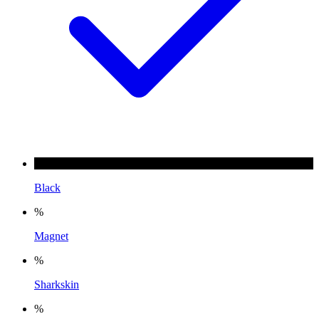
Black
%
Magnet
%
Sharkskin
%