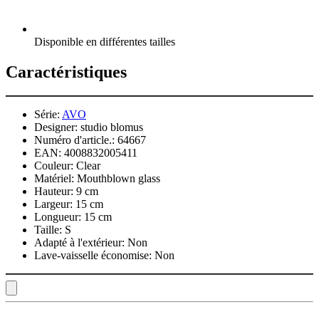
Disponible en différentes tailles
Caractéristiques
Série:
AVO
Designer:
studio blomus
Numéro d'article.:
64667
EAN:
4008832005411
Couleur:
Clear
Matériel:
Mouthblown glass
Hauteur:
9 cm
Largeur:
15 cm
Longueur:
15 cm
Taille:
S
Adapté à l'extérieur:
Non
Lave-vaisselle économise:
Non