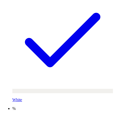
White
%