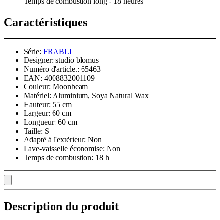
Temps de combustion long - 18 heures
Caractéristiques
Série:
FRABLI
Designer:
studio blomus
Numéro d'article.:
65463
EAN:
4008832001109
Couleur:
Moonbeam
Matériel:
Aluminium, Soya Natural Wax
Hauteur:
55 cm
Largeur:
60 cm
Longueur:
60 cm
Taille:
S
Adapté à l'extérieur:
Non
Lave-vaisselle économise:
Non
Temps de combustion:
18 h
Description du produit