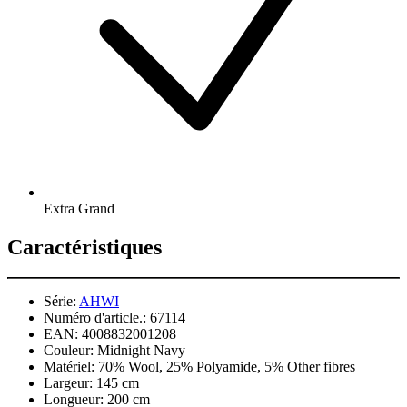
Extra Grand
Caractéristiques
Série:
AHWI
Numéro d'article.:
67114
EAN:
4008832001208
Couleur:
Midnight Navy
Matériel:
70% Wool, 25% Polyamide, 5% Other fibres
Largeur:
145 cm
Longueur:
200 cm