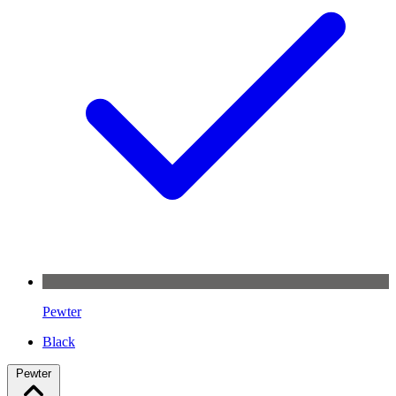
Pewter
Black
Pewter