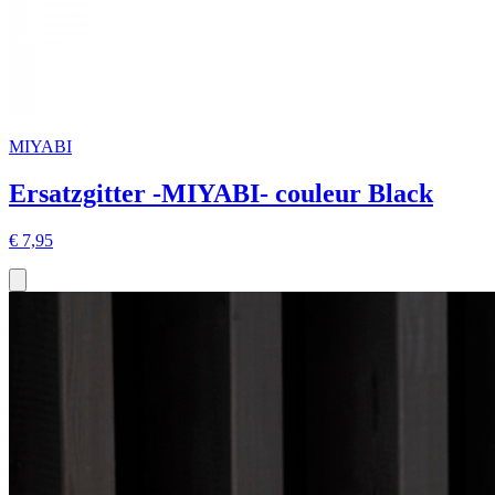
MIYABI
Ersatzgitter -MIYABI- couleur Black
€ 7,95