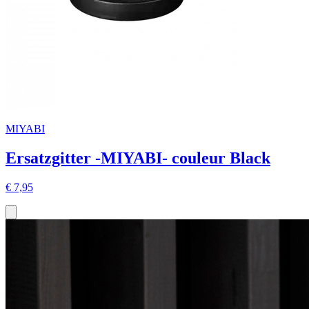
MIYABI
Ersatzgitter -MIYABI- couleur Black
€ 7,95