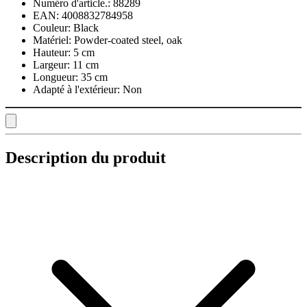
Numéro d'article.:
88289
EAN:
4008832784958
Couleur:
Black
Matériel:
Powder-coated steel, oak
Hauteur:
5 cm
Largeur:
11 cm
Longueur:
35 cm
Adapté à l'extérieur:
Non
Description du produit