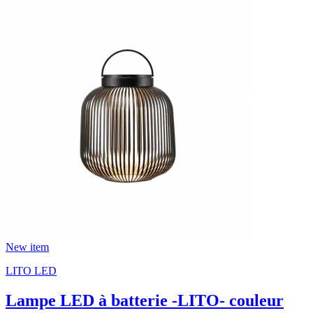
New item
LITO LED
Lampe LED à batterie -LITO- couleur