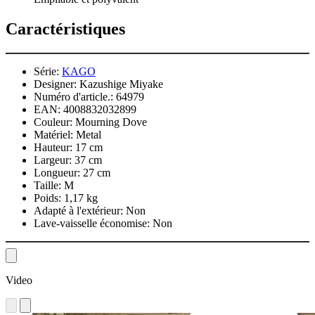
Caractéristiques
Série:
KAGO
Designer:
Kazushige Miyake
Numéro d'article.:
64979
EAN:
4008832032899
Couleur:
Mourning Dove
Matériel:
Metal
Hauteur:
17 cm
Largeur:
37 cm
Longueur:
27 cm
Taille:
M
Poids:
1,17 kg
Adapté à l'extérieur:
Non
Lave-vaisselle économise:
Non
Video