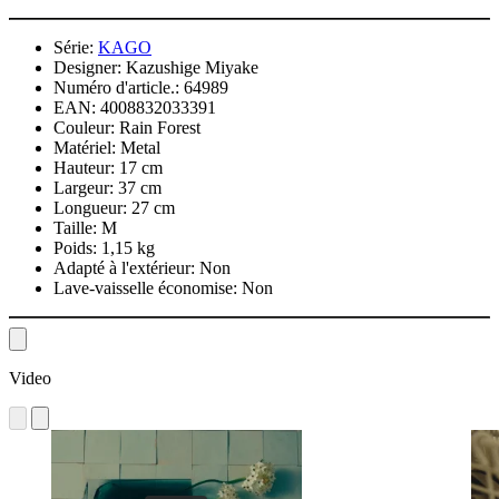
Série:
KAGO
Designer:
Kazushige Miyake
Numéro d'article.:
64989
EAN:
4008832033391
Couleur:
Rain Forest
Matériel:
Metal
Hauteur:
17 cm
Largeur:
37 cm
Longueur:
27 cm
Taille:
M
Poids:
1,15 kg
Adapté à l'extérieur:
Non
Lave-vaisselle économise:
Non
Video