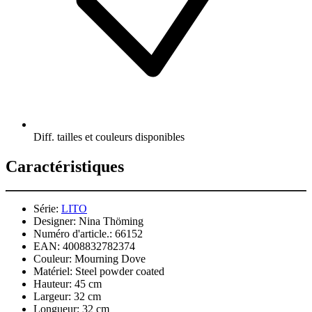
Diff. tailles et couleurs disponibles
Caractéristiques
Série:
LITO
Designer:
Nina Thöming
Numéro d'article.:
66152
EAN:
4008832782374
Couleur:
Mourning Dove
Matériel:
Steel powder coated
Hauteur:
45 cm
Largeur:
32 cm
Longueur:
32 cm