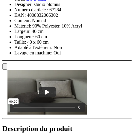
Designer:
studio blomus
Numéro d'article.:
67284
EAN:
4008832006302
Couleur:
Nomad
Matériel:
90% Polyester, 10% Acryl
Largeur:
40 cm
Longueur:
60 cm
Taille:
40 x 60 cm
Adapté à l'extérieur:
Non
Lavage en machine:
Oui
Description du produit